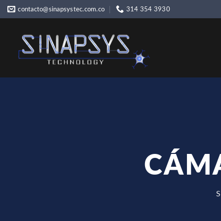
Skip
contacto@sinapsystec.com.co
314 354 3930
to
content
CÁMA
S