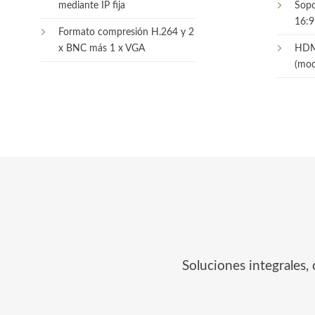
mediante IP fija
Sopo
16:9
Formato compresión H.264 y 2
x BNC más 1 x VGA
HDM
(mod
Soluciones integrales,