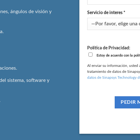
ones, ángulos de visión y
Servicio de interes *
a.
Política de Privacidad:
Estoy de acuerdo con la polí
Al enviar su información, usted a
aciones.
tratamiento de datos de Sinapsy
datos de Sinapsys Technology d
del sistema, software y
.