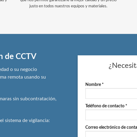
dad y
que nos permite garantizarle la mejor calidad y un precio
justo en todos nuestros equipos y materiales.
ón de CCTV
¿Necesit
edad o su negocio
orma remota usando su
Nombre *
ámaras sin subcontratación,
Teléfono de contacto *
el sistema de vigilancia:
Correo electrónico de conta